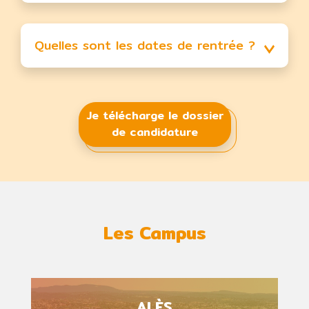
Quelles sont les dates de rentrée ?
Je télécharge le dossier
de candidature
Les Campus
ALÈS
Mail :
ales@ifc.fr