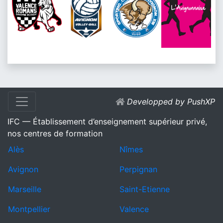
Developped by PushXP
IFC — Établissement d’enseignement supérieur privé,
nos centres de formation
Alès
Nîmes
Avignon
Perpignan
Marseille
Saint-Etienne
Montpellier
Valence