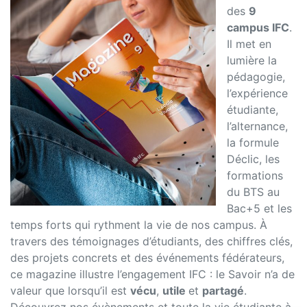
des
9
campus IFC
.
Il met en
lumière la
pédagogie,
l’expérience
étudiante,
l’alternance,
la formule
Déclic, les
formations
du BTS au
Bac+5 et les
temps forts qui rythment la vie de nos campus. À
travers des témoignages d’étudiants, des chiffres clés,
des projets concrets et des événements fédérateurs,
ce magazine illustre l’engagement IFC : le Savoir n’a de
valeur que lorsqu’il est
vécu
,
utile
et
partagé
.
Découvrez nos évènements et toute la vie étudiante à