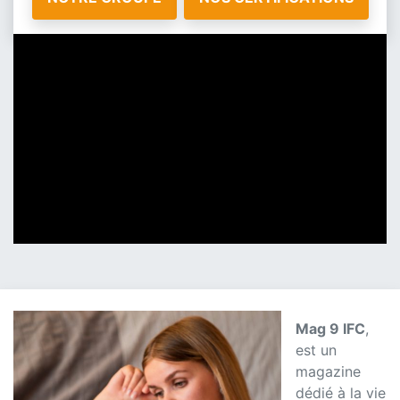
Mag 9 IFC
,
est un
magazine
dédié à la vie