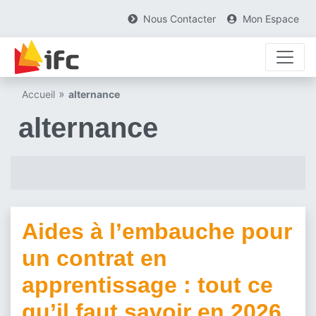
Nous Contacter
Mon Espace
Aller au contenu principal
Skip to footer content
»
Accueil
alternance
alternance
Aides à l’embauche pour
un contrat en
apprentissage : tout ce
qu’il faut savoir en 2026