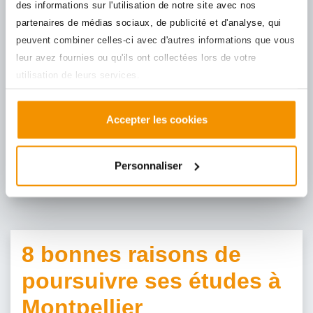
des informations sur l'utilisation de notre site avec nos
partenaires de médias sociaux, de publicité et d'analyse, qui
peuvent combiner celles-ci avec d'autres informations que vous
leur avez fournies ou qu'ils ont collectées lors de votre
utilisation de leurs services.
Posted
7 ans ago
Aurore Mortier
L’année scolaire 2018-2019 s’est achevée avec son
Accepter les cookies
lot de bonnes nouvelles (vous l’avez eu ce Bac !)
mais aussi de déceptions.
Personnaliser
Catégorie :
Formation
8 bonnes raisons de
poursuivre ses études à
Montpellier