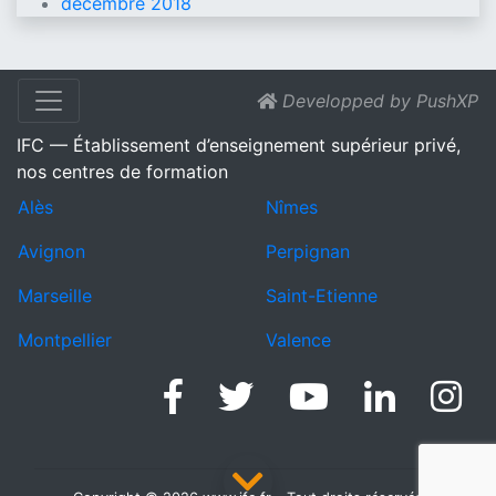
décembre 2018
Developped by PushXP
IFC — Établissement d’enseignement supérieur privé,
nos centres de formation
Alès
Nîmes
Avignon
Perpignan
Marseille
Saint-Etienne
Montpellier
Valence
Facebook
Twitter
Linke
I
Youtube
Back To Down