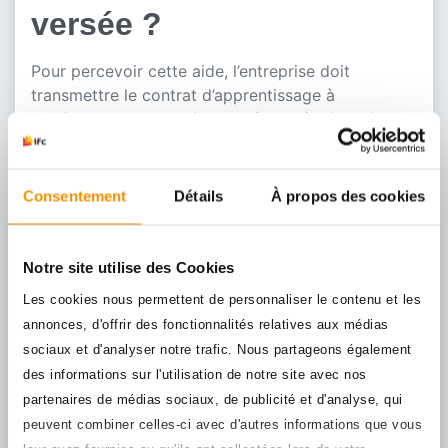
versée ?
Pour percevoir cette aide, l’entreprise doit
transmettre le contrat d’apprentissage à
l’
Opérateur de Compétences (OPCO)
désigné
selon son domaine ou secteur d’activité,
au plus
tard six mois après sa conclusion
.
Consentement
Détails
À propos des cookies
L’aide est ensuite versée automatiquement
par
l’
Agence de services et de paiement
(ASP) tous les
mois pendant la première année du contrat
Notre site utilise des Cookies
d’apprentissage, avant le paiement du
salaire de
Les cookies nous permettent de personnaliser le contenu et les
l’apprenti
. L’avis de paiement est consultable sur la
annonces, d'offrir des fonctionnalités relatives aux médias
plateforme
SYLAé
.
sociaux et d'analyser notre trafic. Nous partageons également
📌
Important
des informations sur l'utilisation de notre site avec nos
Pour bénéficier de cette aide, en plus des
partenaires de médias sociaux, de publicité et d'analyse, qui
conditions précédemment citées, l’entreprise ne
peuvent combiner celles-ci avec d'autres informations que vous
doit pas déjà avoir perçu une aide pour le