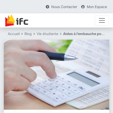
Nous Contacter
Mon Espace
Aller au contenu principal
Skip to footer content
»
»
»
Accueil
Blog
Vie étudiante
Aides à l’embauche pour un contrat en apprentissage : tout ce qu’il faut savoir en 2026