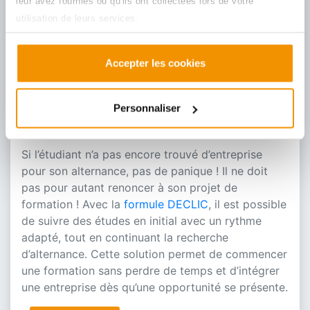
leur avez fournies ou qu'ils ont collectées lors de votre
même apprenti et pour le même diplôme.
utilisation de leurs services.
Et si l’étudiant n’as pas
d’alternance ? Il peut
Accepter les cookies
opter pour la formule
Personnaliser
DECLIC
Si l’étudiant n’a pas encore trouvé d’entreprise
pour son alternance, pas de panique ! Il ne doit
pas pour autant renoncer à son projet de
formation ! Avec la
formule DECLIC
, il est possible
de suivre des études en initial avec un rythme
adapté, tout en continuant la recherche
d’alternance. Cette solution permet de commencer
une formation sans perdre de temps et d’intégrer
une entreprise dès qu’une opportunité se présente.